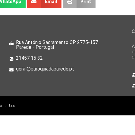
WhatsApp
Email
Print
C
Rua António Sacramento CP 2775-157
A
Parede - Portugal
c
q
21457 15 32
geral@paroquiadaparede.pt
mos de Uso