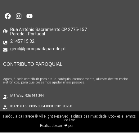
Rua António Sacramento CP 2775-157
Parede - Portugal
21457 15 32
geral@paroquiadaparede.pt
CONTRIBUTO PAROQUIAL
Agora já pode contribuir para a sua paróquia, comodamente, através destes meios
eletrónicos, para que possamos ajudar mais pessoas.
MB Way: 926 988 394
IBAN: PT50 0035 0584 0001 3101 93258
Paróquia da Parede © All Right Reserved - Política de Privacidade, Cookies e Termos
de Uso
Realizado com ❤ por