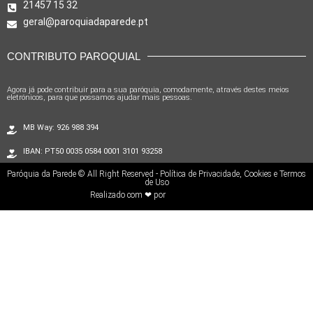
21457 15 32
geral@paroquiadaparede.pt
CONTRIBUTO PAROQUIAL
Agora já pode contribuir para a sua paróquia, comodamente, através destes meios
eletrónicos, para que possamos ajudar mais pessoas.
MB Way: 926 988 394
IBAN: PT50 0035 0584 0001 3101 93258
Paróquia da Parede © All Right Reserved - Política de Privacidade, Cookies e Termos
de Uso
Realizado com ❤ por