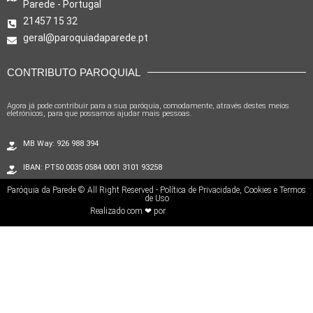
Parede - Portugal
21457 15 32
geral@paroquiadaparede.pt
CONTRIBUTO PAROQUIAL
Agora já pode contribuir para a sua paróquia, comodamente, através destes meios
eletrónicos, para que possamos ajudar mais pessoas.
MB Way: 926 988 394
IBAN: PT50 0035 0584 0001 3101 93258
Paróquia da Parede © All Right Reserved - Política de Privacidade, Cookies e Termos
de Uso
Realizado com ❤ por