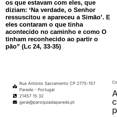
os que estavam com eles, que
diziam: ‘Na verdade, o Senhor
ressuscitou e apareceu a Simão’. E
eles contaram o que tinha
acontecido no caminho e como O
tinham reconhecido ao partir o
pão” (Lc 24, 33-35)
Co
Rua António Sacramento CP 2775-157
Parede - Portugal
A
21457 15 32
c
geral@paroquiadaparede.pt
p