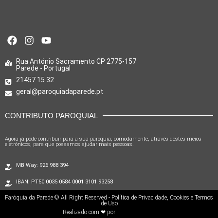
Rua António Sacramento CP 2775-157
Parede - Portugal
21457 15 32
geral@paroquiadaparede.pt
CONTRIBUTO PAROQUIAL
Agora já pode contribuir para a sua paróquia, comodamente, através destes meios
eletrónicos, para que possamos ajudar mais pessoas.
MB Way: 926 988 394
IBAN: PT50 0035 0584 0001 3101 93258
Paróquia da Parede © All Right Reserved - Política de Privacidade, Cookies e Termos
de Uso
Realizado com ❤ por