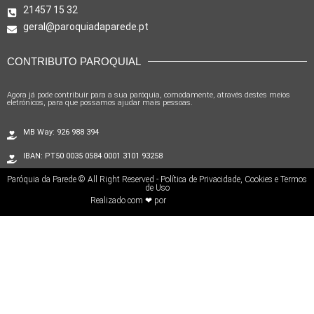
21457 15 32
geral@paroquiadaparede.pt
CONTRIBUTO PAROQUIAL
Agora já pode contribuir para a sua paróquia, comodamente, através destes meios
eletrónicos, para que possamos ajudar mais pessoas.
MB Way: 926 988 394
IBAN: PT50 0035 0584 0001 3101 93258
Paróquia da Parede © All Right Reserved - Política de Privacidade, Cookies e Termos
de Uso
Realizado com ❤ por