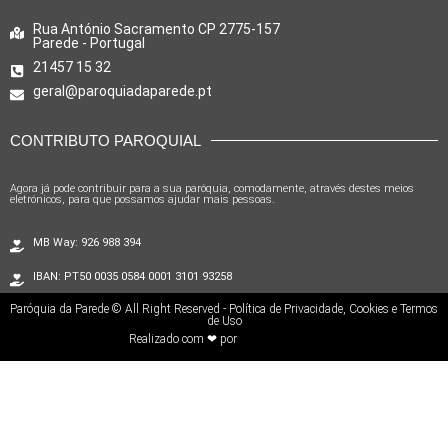
Rua António Sacramento CP 2775-157
Parede - Portugal
21457 15 32
geral@paroquiadaparede.pt
CONTRIBUTO PAROQUIAL
Agora já pode contribuir para a sua paróquia, comodamente, através destes meios
eletrónicos, para que possamos ajudar mais pessoas.
MB Way: 926 988 394
IBAN: PT50 0035 0584 0001 3101 93258
Paróquia da Parede © All Right Reserved - Política de Privacidade, Cookies e Termos
de Uso
Realizado com ❤ por